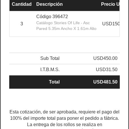
Cantidad
Descripción
Precio Unit.
Código 396472
Catálogo Stories Of Life - Asc
3
USD150.00
Pared 5.35m Ancho X 1.61m Alto
Sub Total
USD450.00
I.T.B.M.S.
USD31.50
Total
USD481.50
Esta cotización, de ser aprobada, requiere el pago del
100% del importe total para poner el pedido a fábrica.
La entrega de los rollos se realiza en