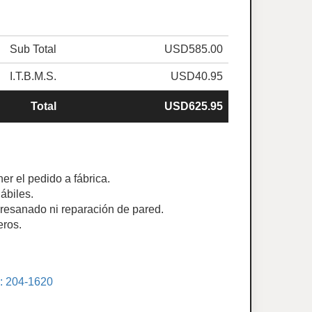
Sub Total
USD585.00
I.T.B.M.S.
USD40.95
Total
USD625.95
er el pedido a fábrica.
ábiles.
e resanado ni reparación de pared.
eros.
.: 204-1620