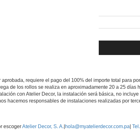
r aprobada, requiere el pago del 100% del importe total para pon
rega de los rollos se realiza en aproximadamente 20 a 25 días h
talación con Atelier Decor, la instalación será básica, no incluy
os hacemos responsables de instalaciones realizadas por terc
or escoger
Atelier Decor, S. A.
|
hola@myatelierdecor.com.pa
|
Tel