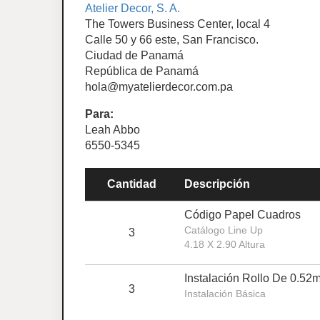
Atelier Decor, S. A.
The Towers Business Center, local 4
Calle 50 y 66 este, San Francisco.
Ciudad de Panamá
República de Panamá
hola@myatelierdecor.com.pa
Para:
Leah Abbo
6550-5345
Cantidad
Descripción
Código Papel Cuadros
Catálogo Line Up
3
4.18 X 2.90 Altura
Instalación Rollo De 0.52
3
Instalación Básica