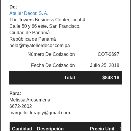
De:
Atelier Decor, S. A.
The Towers Business Center, local 4
Calle 50 y 66 este, San Francisco.
Ciudad de Panamá
República de Panamá
hola@myatelierdecor.com.pa
Número De Cotización
COT-0697
Fecha De Cotización
Julio 25, 2018
Total
$843.16
Para:
Melissa Arosemena
6672-2602
marquitecturapty@gmail.com
Cantidad
Descripción
Precio Unit.
Sub 