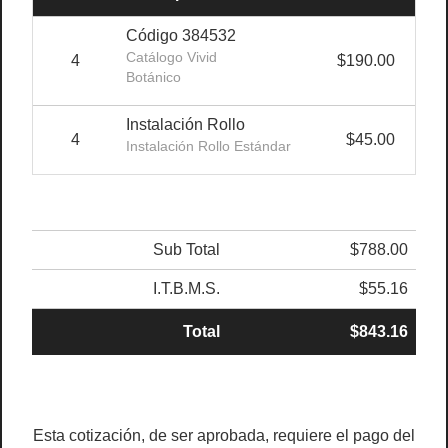
Código 384532
Catálogo Vivid
4
$190.00
$6
Botánico
Instalación Rollo
4
$45.00
$1
Instalación Rollo Estándar
Sub Total
$788.00
I.T.B.M.S.
$55.16
Total
$843.16
Esta cotización, de ser aprobada, requiere el pago del