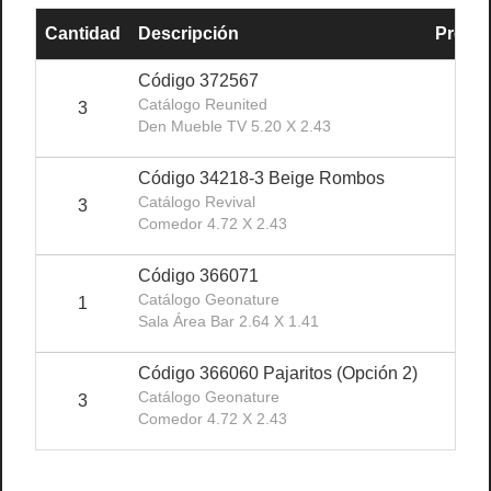
Cantidad
Descripción
Precio
Código 372567
Catálogo Reunited
3
$1
Den Mueble TV 5.20 X 2.43
Código 34218-3 Beige Rombos
Catálogo Revival
3
$1
Comedor 4.72 X 2.43
Código 366071
Catálogo Geonature
1
$2
Sala Área Bar 2.64 X 1.41
Código 366060 Pajaritos (opción 2)
Catálogo Geonature
3
$1
Comedor 4.72 X 2.43