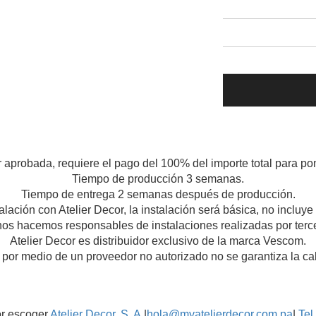
r aprobada, requiere el pago del 100% del importe total para pon
Tiempo de producción 3 semanas.
Tiempo de entrega 2 semanas después de producción.
talación con Atelier Decor, la instalación será básica, no incluy
os hacemos responsables de instalaciones realizadas por terc
Atelier Decor es distribuidor exclusivo de la marca Vescom.
 por medio de un proveedor no autorizado no se garantiza la cali
or escoger
Atelier Decor, S. A.
|
hola@myatelierdecor.com.pa
|
Tel