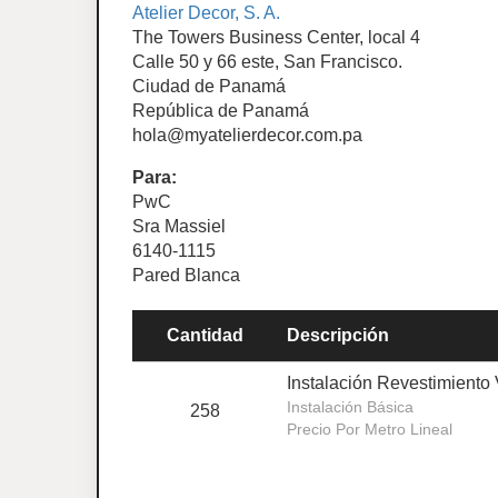
Atelier Decor, S. A.
The Towers Business Center, local 4
Calle 50 y 66 este, San Francisco.
Ciudad de Panamá
República de Panamá
hola@myatelierdecor.com.pa
Para:
PwC
Sra Massiel
6140-1115
Pared Blanca
Cantidad
Descripción
Instalación Revestimiento 
Instalación Básica
258
Precio Por Metro Lineal