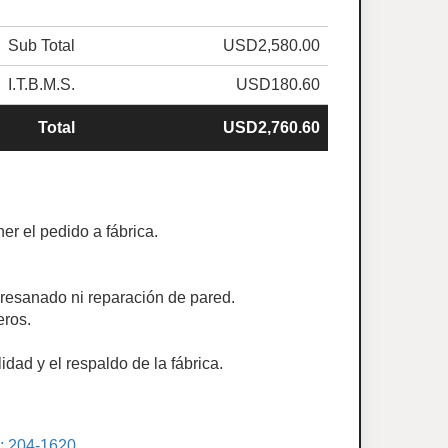
Sub Total
USD2,580.00
I.T.B.M.S.
USD180.60
Total
USD2,760.60
er el pedido a fábrica.
e resanado ni reparación de pared.
eros.
dad y el respaldo de la fábrica.
.: 204-1620