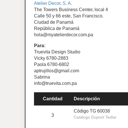
Atelier Decor, S. A.
The Towers Business Center, local 4
Calle 50 y 66 este, San Francisco.
Ciudad de Panamá
República de Panamá
hola@myatelierdecor.com.pa
Para:
Truevita Design Studio
Vicky 6780-2883
Paola 6780-6802
aptrujillos@gmail.com
Sabrina
info@truevita.com.pa
Cantidad
Descripción
Código TG 60038
3
Catálogo Dupont Tedlar