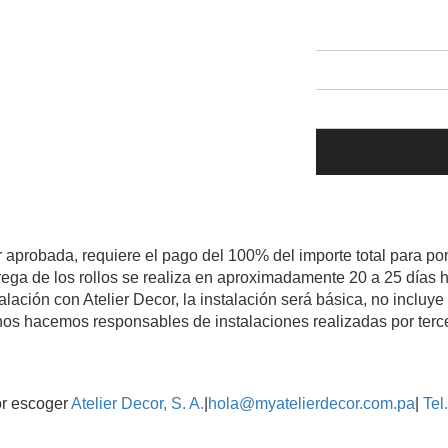
r aprobada, requiere el pago del 100% del importe total para pon
rega de los rollos se realiza en aproximadamente 20 a 25 días h
talación con Atelier Decor, la instalación será básica, no incluy
os hacemos responsables de instalaciones realizadas por terc
or escoger
Atelier Decor, S. A.
|
hola@myatelierdecor.com.pa
|
Tel