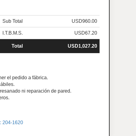
Sub Total
USD960.00
I.T.B.M.S.
USD67.20
Total
USD1,027.20
er el pedido a fábrica.
ábiles.
e resanado ni reparación de pared.
eros.
.: 204-1620