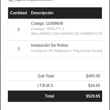
Cantidad
Descripción
Código: 11089609
Catálogo: REALITY 2
3
WALLPAPER CON DISEÑO DE CEMENTO PULIDO
Instalación De Rollos
3
Instalación De Wallpapers. Pegamento Incluido.
Sub Total
$495.00
I.T.B.M.S.
$34.65
Total
$529.65