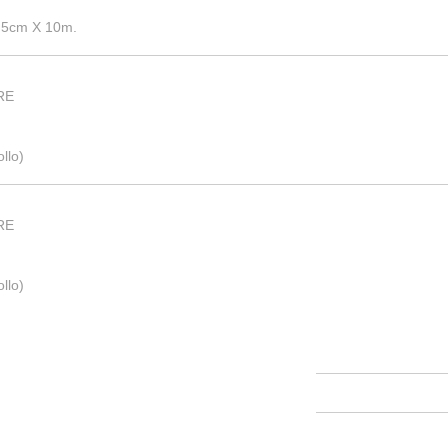
.5cm X 10m.
RE
.
llo)
RE
.
llo)