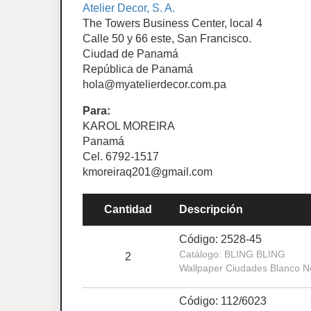
Atelier Decor, S. A.
The Towers Business Center, local 4
Calle 50 y 66 este, San Francisco.
Ciudad de Panamá
República de Panamá
hola@myatelierdecor.com.pa
Para:
KAROL MOREIRA
Panamá
Cel. 6792-1517
kmoreiraq201@gmail.com
Cantidad
Descripción
Código: 2528-45
Catálogo: BLING BLING
2
Wallpaper Ciudades Blanco N
Código: 112/6023