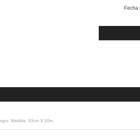
Fecha 
egro. Medida: 53cm X 10m.