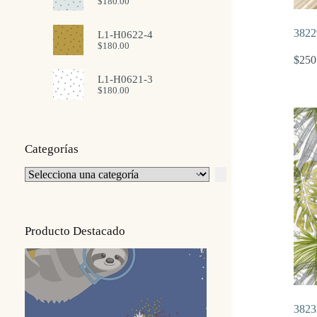
$
180.00
3822
L1-H0622-4
$
180.00
$
250
L1-H0621-3
$
180.00
Categorías
Selecciona
una
categoría
Producto Destacado
3823