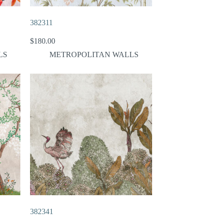
382311
$
180.00
LS
METROPOLITAN WALLS
382341