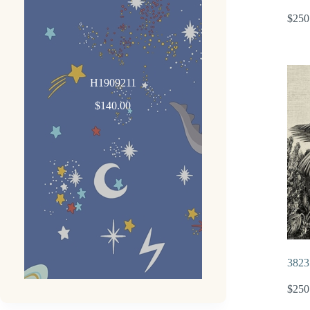
$
250
H1909211
$
140.00
3823
$
250