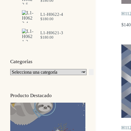
$
180.00
H11
L1-H0622-4
$
180.00
$
140
L1-H0621-3
$
180.00
Categorías
Selecciona
una
categoría
Producto Destacado
H11