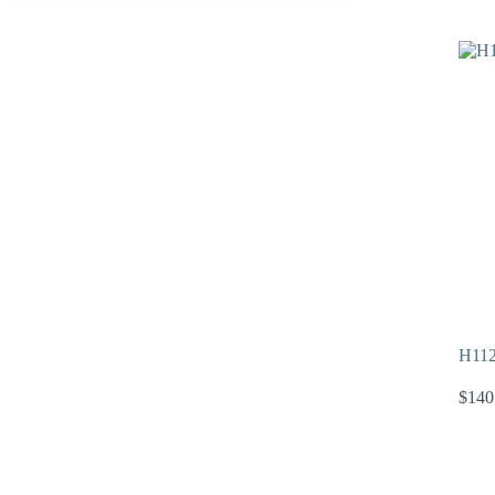
H112
$
140