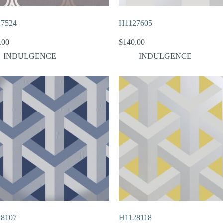
27524
H1127605
.00
$
140.00
INDULGENCE
INDULGENCE
28107
H1128118