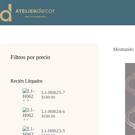
Saltar
al
contenido
Mostrando 
Filtros por precio
Recién Llegados
L1-H0625-7
$
180.00
L1-H0624-6
$
180.00
L1-H0623-5