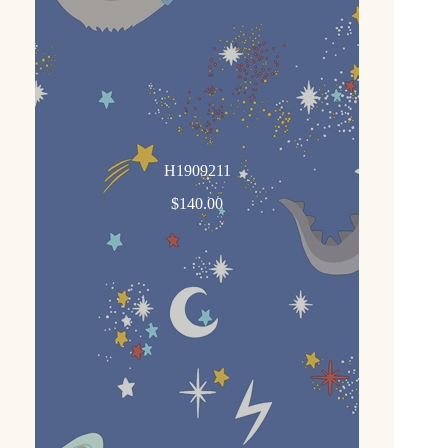
H1909211
$
140.00