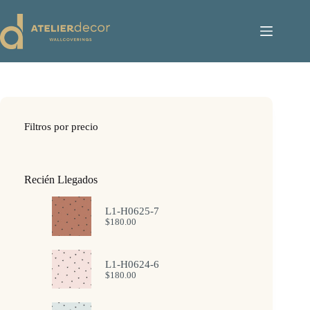
Saltar
al
contenido
Filtros por precio
Recién Llegados
L1-H0625-7
$
180.00
L1-H0624-6
$
180.00