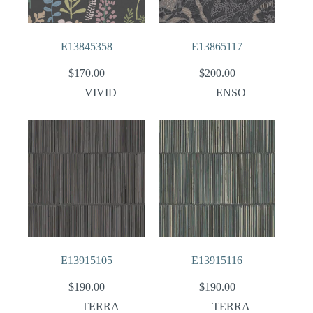
E13845358
E13865117
$
170.00
$
200.00
VIVID
ENSO
E13915105
E13915116
$
190.00
$
190.00
TERRA
TERRA