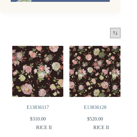
E13836117
E13836128
$
310.00
$
520.00
RICE II
RICE II