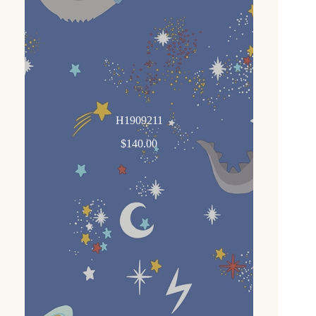
H1909211
$
140.00