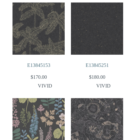
E13845153
E13845251
$
170.00
$
180.00
VIVID
VIVID