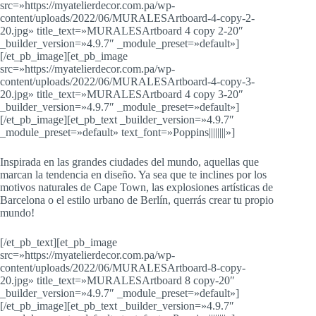
src=»https://myatelierdecor.com.pa/wp-
content/uploads/2022/06/MURALESArtboard-4-copy-2-
20.jpg» title_text=»MURALESArtboard 4 copy 2-20″
_builder_version=»4.9.7″ _module_preset=»default»]
[/et_pb_image][et_pb_image
src=»https://myatelierdecor.com.pa/wp-
content/uploads/2022/06/MURALESArtboard-4-copy-3-
20.jpg» title_text=»MURALESArtboard 4 copy 3-20″
_builder_version=»4.9.7″ _module_preset=»default»]
[/et_pb_image][et_pb_text _builder_version=»4.9.7″
_module_preset=»default» text_font=»Poppins||||||||»]
Inspirada en las grandes ciudades del mundo, aquellas que
marcan la tendencia en diseño. Ya sea que te inclines por los
motivos naturales de Cape Town, las explosiones artísticas de
Barcelona o el estilo urbano de Berlín, querrás crear tu propio
mundo!
[/et_pb_text][et_pb_image
src=»https://myatelierdecor.com.pa/wp-
content/uploads/2022/06/MURALESArtboard-8-copy-
20.jpg» title_text=»MURALESArtboard 8 copy-20″
_builder_version=»4.9.7″ _module_preset=»default»]
[/et_pb_image][et_pb_text _builder_version=»4.9.7″