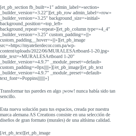
[et_pb_section fb_built=»1″ admin_label=»section»
_builder_version=»3.22″][et_pb_row admin_label=»row»
_builder_version=»3.25″ background_size=»initial»
background_position=»top_left»
background_repeat=»repeat»][et_pb_column type=»4_4″
_builder_version=»3.25″ custom_padding=»|||»
custom_padding__hover=»|||»][et_pb_image
src=»https://myatelierdecor.com.pa/wp-
content/uploads/2022/06/MURALESArtboard-1-20.jpg»
title_text=»MURALESArtboard 1-20″
_builder_version=»4.9.7″ _module_preset=»default»
custom_padding=»0px|||||»][/et_pb_image][et_pb_text
_builder_version=»4.9.7″ _module_preset=»default»
text_font=»Poppins||||||||»]
Transformar tus paredes en algo ¡wow! nunca había sido tan
sencillo.
Esta nueva solución para tus espacios, creada por nuestra
marca alemana AS Creations consiste en una selección de
diseños de gran formato (murales) de una altísima calidad.
[/et_pb_text][et_pb_image