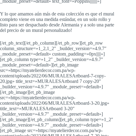
_module_preset=»default» text_font=»Poppins||||||||»]
Y lo que amamos aún más de esta colección es que el mural
completo viene en una medida estándar, en un solo rollo y
listo para ser despachado desde Alemania y a solo una parte
del precio de un mural personalizado!
[/et_pb_text][/et_pb_column][/et_pb_row][et_pb_row
column_structure=»1_2,1_2″ _builder_version=»4.9.7″
_module_preset=»default» custom_padding=»0px|||||»]
[et_pb_column type=»1_2″ _builder_version=»4.9.7″
_module_preset=»default»][et_pb_image
src=»https://myatelierdecor.com.pa/wp-
content/uploads/2022/06/MURALESArtboard-7-copy-
20.jpg» title_text=»MURALESArtboard 7 copy-20″
_builder_version=»4.9.7″ _module_preset=»default»]
[/et_pb_image][et_pb_image
src=»https://myatelierdecor.com.pa/wp-
content/uploads/2022/06/MURALESArtboard-3-20.jpg»
title_text=»MURALESArtboard 3-20″
_builder_version=»4.9.7″ _module_preset=»default»]
[/et_pb_image][/et_pb_column][et_pb_column type=»1_2″
_builder_version=»4.9.7″ _module_preset=»default»]
[et_pb_image src=»https://myatelierdecor.com.pa/wp-
content/uploads/2022/06/MURALESArtboard-7-20.jpg»