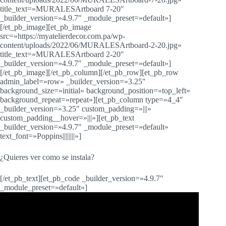
title_text=»MURALESArtboard 7-20″
_builder_version=»4.9.7″ _module_preset=»default»]
[/et_pb_image][et_pb_image
src=»https://myatelierdecor.com.pa/wp-
content/uploads/2022/06/MURALESArtboard-2-20.jpg»
title_text=»MURALESArtboard 2-20″
_builder_version=»4.9.7″ _module_preset=»default»]
[/et_pb_image][/et_pb_column][/et_pb_row][et_pb_row
admin_label=»row» _builder_version=»3.25″
background_size=»initial» background_position=»top_left»
background_repeat=»repeat»][et_pb_column type=»4_4″
_builder_version=»3.25″ custom_padding=»|||»
custom_padding__hover=»|||»][et_pb_text
_builder_version=»4.9.7″ _module_preset=»default»
text_font=»Poppins||||||||»]
¿Quieres ver como se instala?
[/et_pb_text][et_pb_code _builder_version=»4.9.7″
_module_preset=»default»]