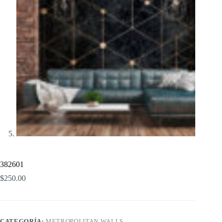
382601
$
250.00
CATEGORÍA:
METROPOLITAN WALLS