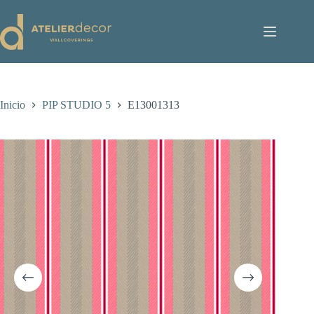
Saltar
al
contenido
Inicio
PIP STUDIO 5
E13001313