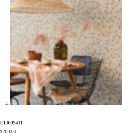
E13005411
$
200.00