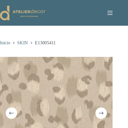
Saltar
al
contenido
Inicio
SKIN
E13005411