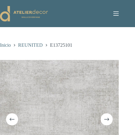
Saltar
al
contenido
Inicio
REUNITED
E13725101