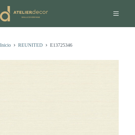
Saltar
al
contenido
Inicio
REUNITED
E13725346