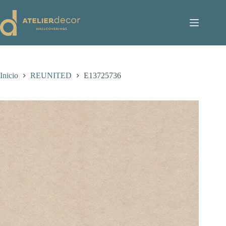
Saltar
al
contenido
Inicio
REUNITED
E13725736