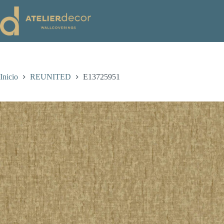
Saltar
al
contenido
Inicio
REUNITED
E13725951