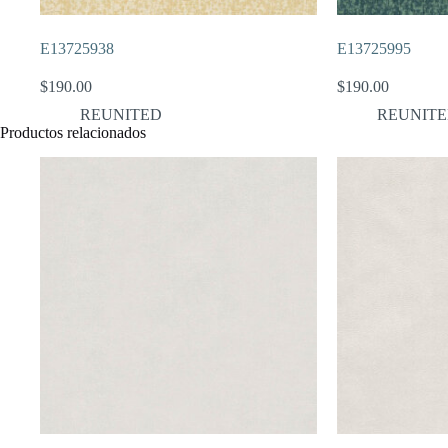
E13725938
E13725995
$
190.00
$
190.00
REUNITED
REUNIT
Productos relacionados