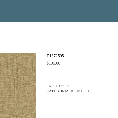
E13725951
$
190.00
SKU:
E13725951
CATEGORÍA:
REUNITED