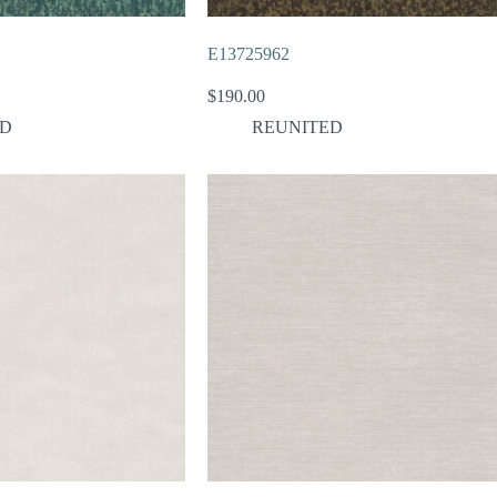
E13725962
$
190.00
ED
REUNITED