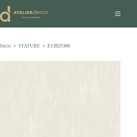
Saltar
al
contenido
Inicio
STATURE
E13825306