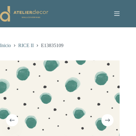
Saltar
al
contenido
Inicio
RICE II
E13835109