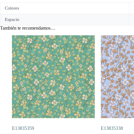
Colores
Espacio
También te recomendamos…
E13835359
E13835338