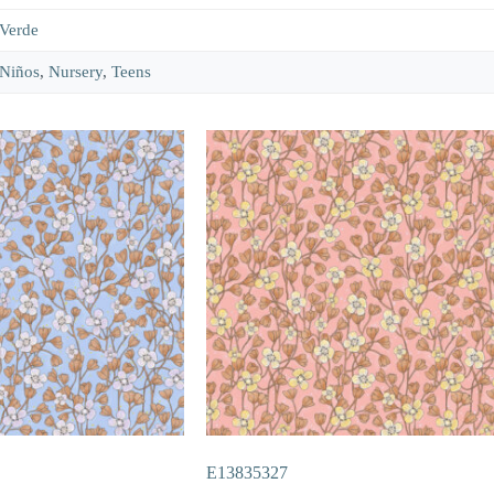
Verde
Niños
,
Nursery
,
Teens
E13835327