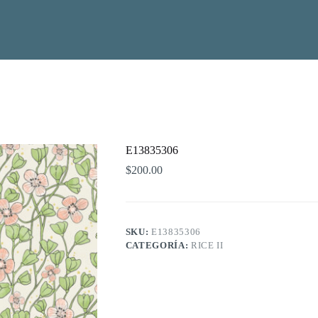
E13835306
$
200.00
SKU:
E13835306
CATEGORÍA:
RICE II