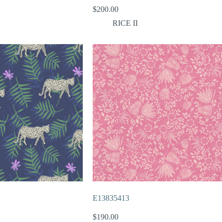
$
200.00
RICE II
E13835413
$
190.00