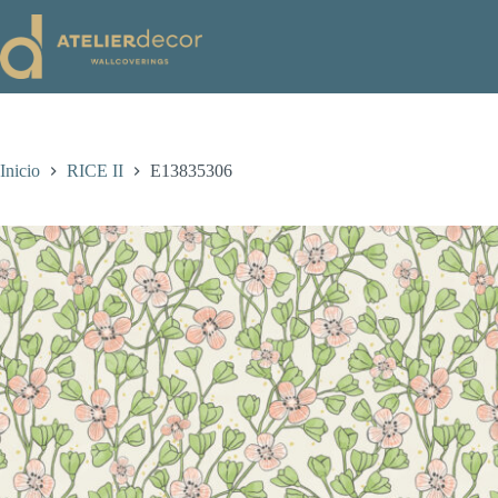
Saltar
al
contenido
Inicio
RICE II
E13835306