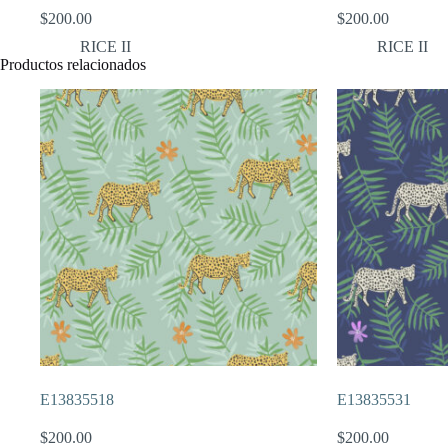
$
200.00
$
200.00
RICE II
RICE II
Productos relacionados
E13835518
E13835531
$
200.00
$
200.00