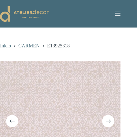
Saltar
al
contenido
Inicio
CARMEN
E13925318