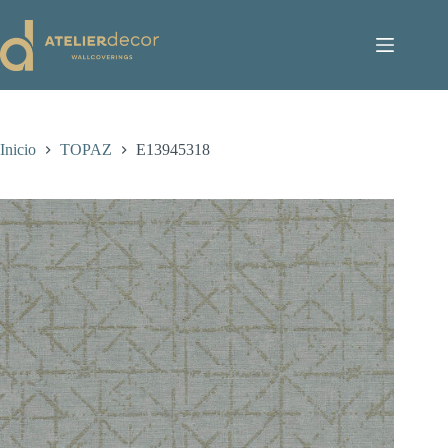
Saltar
al
contenido
Inicio
TOPAZ
E13945318