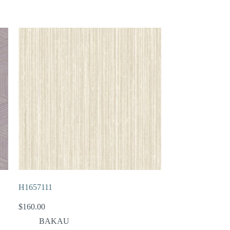
H1657111
$
160.00
BAKAU