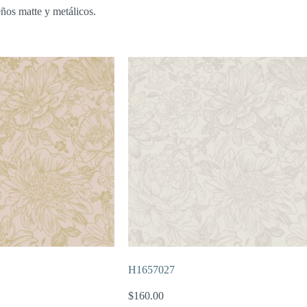
eños matte y metálicos.
H1657027
$
160.00