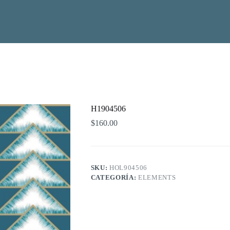
H1904506
$
160.00
SKU:
HOL904506
CATEGORÍA:
ELEMENTS