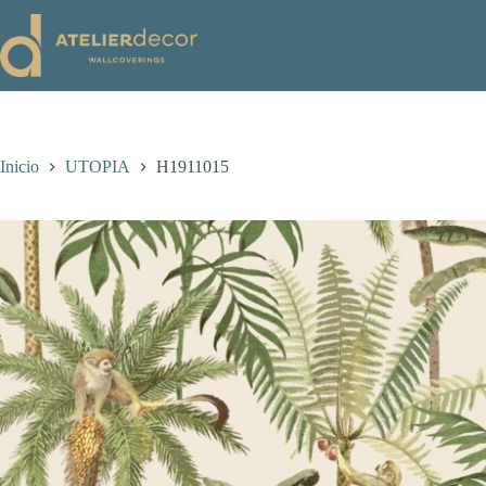
Saltar
al
contenido
Inicio
UTOPIA
H1911015