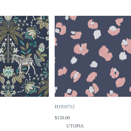
H1910712
$
150.00
UTOPIA