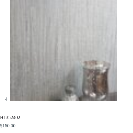
H1352402
$
160.00