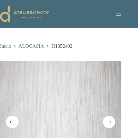
Saltar
al
contenido
Inicio
ALOCASIA
H1352402