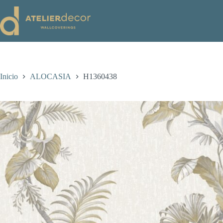
Saltar
al
contenido
Inicio
ALOCASIA
H1360438