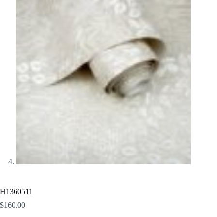
H1360511
$
160.00