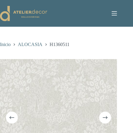
Saltar
al
contenido
Inicio
ALOCASIA
H1360511