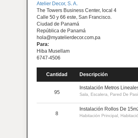
Atelier Decor, S. A.
The Towers Business Center, local 4
Calle 50 y 66 este, San Francisco.
Ciudad de Panamá
República de Panamá
hola@myatelierdecor.com.pa
Para:
Hiba Musellam
6747-4506
Cantidad
Descripción
Instalación Metros Lineale
95
Sala, Escalera, Pared De Pasi
Instalación Rollos De 15m
8
Habitación Principal, Habitac