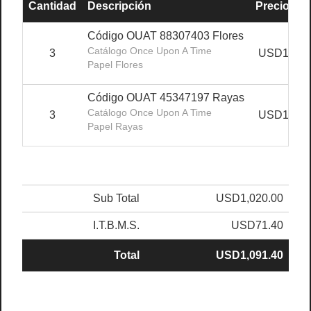
Cantidad
Descripción
Precio Uni
Código OUAT 88307403 Flores
Catálogo Once Upon A Time
3
USD170.0
Papel Flores
Código OUAT 45347197 Rayas
Catálogo Once Upon A Time
3
USD170.0
Papel Rayas
Sub Total
USD1,020.00
I.T.B.M.S.
USD71.40
Total
USD1,091.40