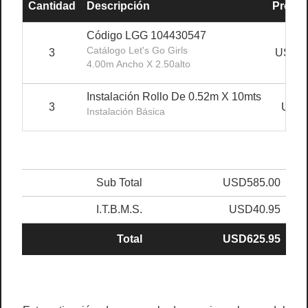
Cantidad
Descripción
Precio 
Código LGG 104430547
Catálogo Let's Go Girls
3
USD15
4.00m Ancho X 2.50alto
Instalación Rollo De 0.52m X 10mts
3
USD4
Instalación Básica
Sub Total
USD585.00
I.T.B.M.S.
USD40.95
Total
USD625.95