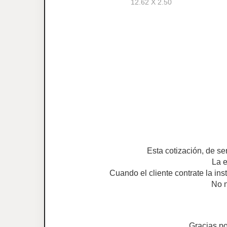
12.62 X 2.50
Esta cotización, de se
La e
Cuando el cliente contrate la ins
No n
Gracias p