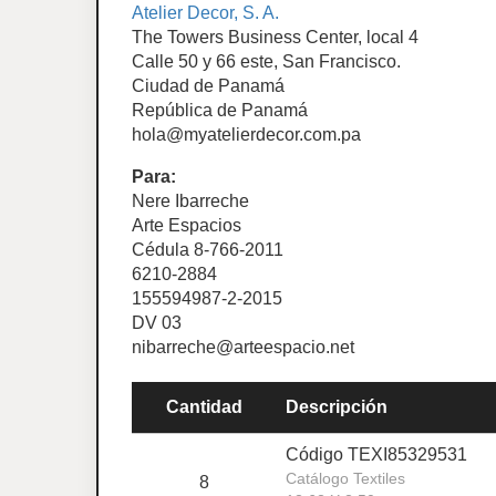
Atelier Decor, S. A.
The Towers Business Center, local 4
Calle 50 y 66 este, San Francisco.
Ciudad de Panamá
República de Panamá
hola@myatelierdecor.com.pa
Para:
Nere Ibarreche
Arte Espacios
Cédula 8-766-2011
6210-2884
155594987-2-2015
DV 03
nibarreche@arteespacio.net
Cantidad
Descripción
Código TEXI85329531
Catálogo Textiles
8