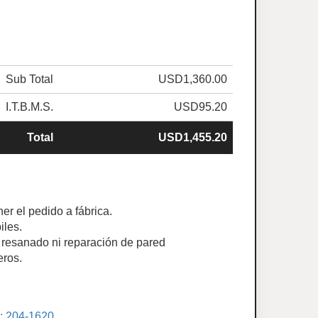
Sub Total
USD1,360.00
I.T.B.M.S.
USD95.20
Total
USD1,455.20
er el pedido a fábrica.
iles.
ye resanado ni reparación de pared
eros.
.: 204-1620