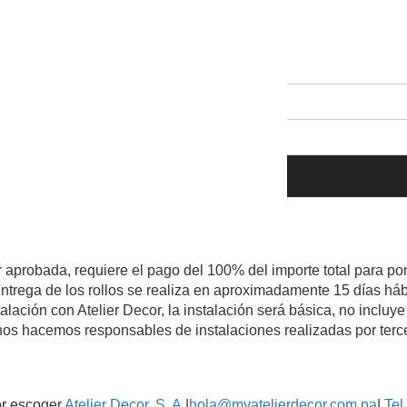
r aprobada, requiere el pago del 100% del importe total para pon
ntrega de los rollos se realiza en aproximadamente 15 días háb
talación con Atelier Decor, la instalación será básica, no inclu
os hacemos responsables de instalaciones realizadas por terc
or escoger
Atelier Decor, S. A.
|
hola@myatelierdecor.com.pa
|
Tel