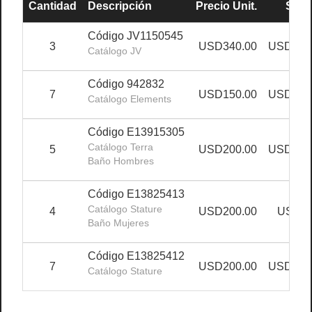
Cantidad
Descripción
Precio Unit.
Sub 
Código JV1150545
3
USD340.00
USD1,02
Catálogo JV
Código 942832
7
USD150.00
USD1,05
Catálogo Elements
Código E13915305
Catálogo Terra
5
USD200.00
USD1,00
Baño Hombres
Código E13825413
Catálogo Stature
4
USD200.00
USD80
Baño Mujeres
Código E13825412
7
USD200.00
USD1,40
Catálogo Stature