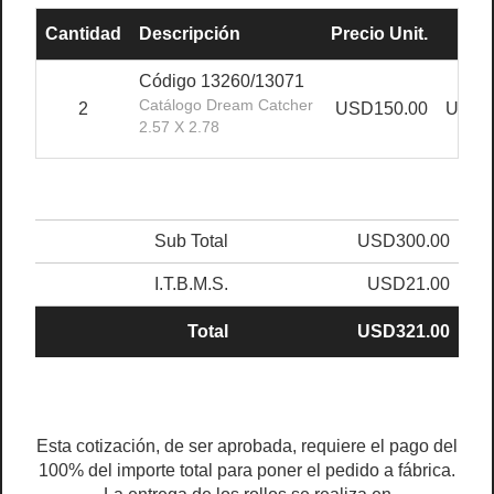
Cantidad
Descripción
Precio Unit.
Sub 
Código 13260/13071
Catálogo Dream Catcher
2
USD150.00
USD3
2.57 X 2.78
Sub Total
USD300.00
I.T.B.M.S.
USD21.00
Total
USD321.00
Esta cotización, de ser aprobada, requiere el pago del
100% del importe total para poner el pedido a fábrica.