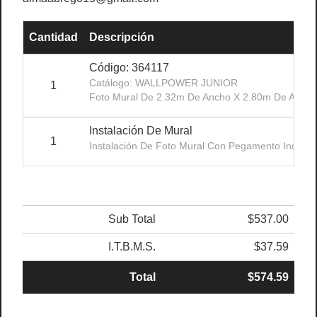
Cantidad
Descripción
Código: 364117
Catálogo: WALLPOWER JUNIOR
1
Foto Mural De 2.32m De Ancho X 2.80m De Alto, 
Instalación De Mural
1
Instalación De Foto Mural Con Pegamento Incluido
Sub Total
$537.00
I.T.B.M.S.
$37.59
Total
$574.59