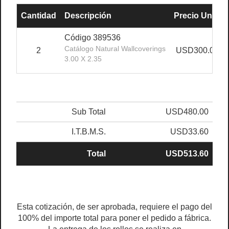
Cantidad
Descripción
Precio Unit.
Código 389536
Catálogo Natural Wallcoverings
2
USD300.00
3.00 X 2.35
Sub Total
USD480.00
I.T.B.M.S.
USD33.60
Total
USD513.60
Esta cotización, de ser aprobada, requiere el pago del
100% del importe total para poner el pedido a fábrica.