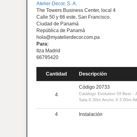
Atelier Decor, S. A.
The Towers Business Center, local 4
Calle 50 y 66 este, San Francisco.
Ciudad de Panamá
República de Panamá
hola@myatelierdecor.com.pa
Para:
Itza Madrid
66795420
Cantidad
Descripción
Código 20733
Catálogo Evolution Of Best - 
4
Sala 6.30m Ancho X 3.00m Al
4
Instalación