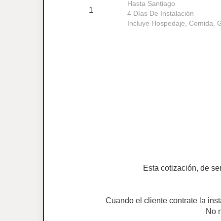
Hasta Santiago
1
4 Días De Instalación
Incluye Hospedaje, Comida, G
Esta cotización, de se
Cuando el cliente contrate la ins
No n