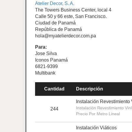
Atelier Decor, S. A.
The Towers Business Center, local 4
Calle 50 y 66 este, San Francisco.
Ciudad de Panamá
República de Panamá
hola@myatelierdecor.com.pa
Para:
Jose Silva
Iconos Panamá
6821-9399
Multibank
Cantidad
Descripción
Instalación Revestimiento 
Instalación Revestimiento Viní
244
Precio Por Metro Lineal
Instalación Viáticos