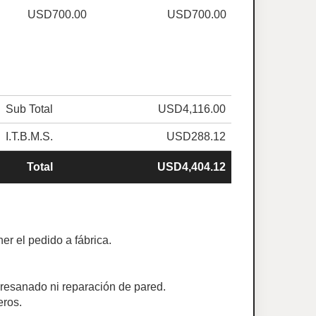
USD700.00
USD700.00
Sub Total
USD4,116.00
I.T.B.M.S.
USD288.12
Total
USD4,404.12
er el pedido a fábrica.
e resanado ni reparación de pared.
eros.