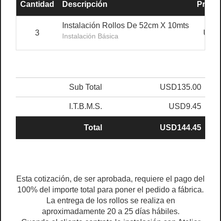
Cantidad
Descripción
Precio
Instalación Rollos De 52cm X 10mts
3
USD
Instalación Básica
Sub Total
USD135.00
I.T.B.M.S.
USD9.45
Total
USD144.45
Esta cotización, de ser aprobada, requiere el pago del
100% del importe total para poner el pedido a fábrica.
La entrega de los rollos se realiza en
aproximadamente 20 a 25 días hábiles.