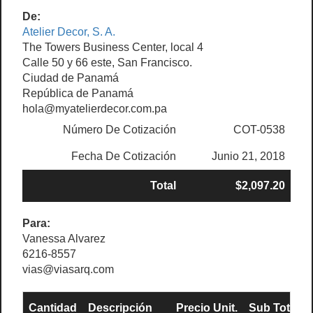
De:
Atelier Decor, S. A.
The Towers Business Center, local 4
Calle 50 y 66 este, San Francisco.
Ciudad de Panamá
República de Panamá
hola@myatelierdecor.com.pa
Número De Cotización
COT-0538
Fecha De Cotización
Junio 21, 2018
Total
$2,097.20
Para:
Vanessa Alvarez
6216-8557
vias@viasarq.com
Cantidad
Descripción
Precio Unit.
Sub Total