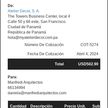
De:
Atelier Decor, S. A.
The Towers Business Center, local 4
Calle 50 y 66 este, San Francisco.
Ciudad de Panamá
República de Panamá
hola@myatelierdecor.com.pa
Número De Cotización
COT-5274
Fecha De Cotización
Abril 4, 2024
Total
USD502.90
Para:
Manfredi Arquitectos
66134994
daniela@manfrediarquitectos.com
Cantidad
Descripción
Precio Unit.
Sub Tota