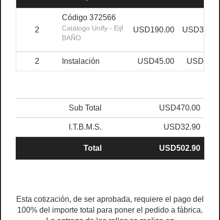
Código 372566
Catálogo Unify - Eijf
2
USD190.00
USD380.0
BAÑO
2
Instalación
USD45.00
USD90.0
Sub Total
USD470.00
I.T.B.M.S.
USD32.90
Total
USD502.90
Esta cotización, de ser aprobada, requiere el pago del
100% del importe total para poner el pedido a fábrica.