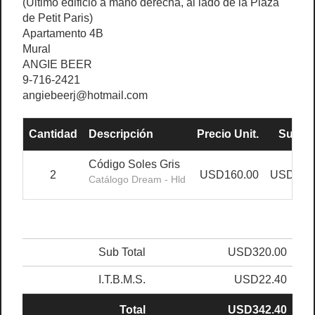
(Último edificio a mano derecha, al lado de la Plaza
de Petit Paris)
Apartamento 4B
Mural
ANGIE BEER
9-716-2421
angiebeerj@hotmail.com
Cantidad
Descripción
Precio Unit.
Sub To
Código Soles Gris
2
USD160.00
USD320
Catálogo Dream - Hld
Sub Total
USD320.00
I.T.B.M.S.
USD22.40
Total
USD342.40