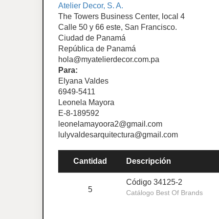
Atelier Decor, S. A.
The Towers Business Center, local 4
Calle 50 y 66 este, San Francisco.
Ciudad de Panamá
República de Panamá
hola@myatelierdecor.com.pa
Para:
Elyana Valdes
6949-5411
Leonela Mayora
E-8-189592
leonelamayoora2@gmail.com
lulyvaldesarquitectura@gmail.com
Cantidad
Descripción
Código 34125-2
5
Catálogo Best Of Brands