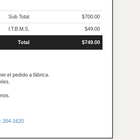
Sub Total
$700.00
I.T.B.M.S.
$49.00
Total
$749.00
er el pedido a fábrica.
iles.
eros.
.: 204-1620