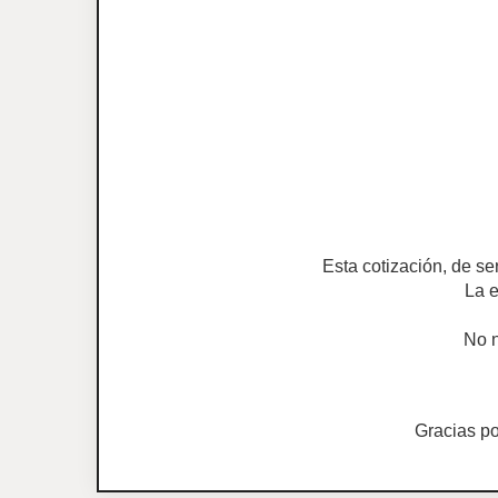
Esta cotización, de se
La e
No n
Gracias p