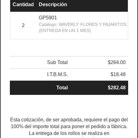
Cantidad
Descripción
Pr
GP5901
Catálogo: WAVERLY. FLORES Y PAJARITOS.
2
(ENTREGA EN UN 1 MES)
Sub Total
$264.00
I.T.B.M.S.
$18.48
Total
$282.48
Esta cotización, de ser aprobada, requiere el pago del
100% del importe total para poner el pedido a fábrica.
La entrega de los rollos se realiza en