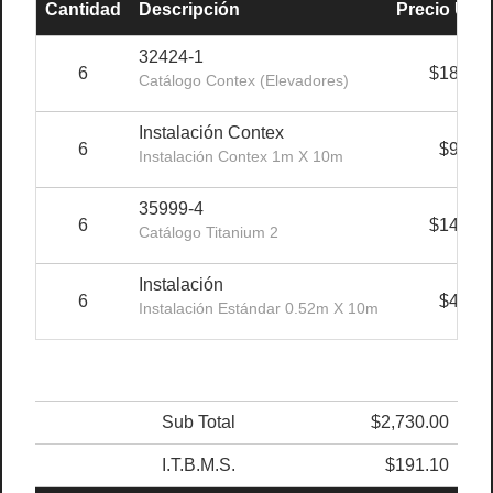
Cantidad
Descripción
Precio Unit.
32424-1
6
$180.00
Catálogo Contex (Elevadores)
Instalación Contex
6
$90.00
Instalación Contex 1m X 10m
35999-4
6
$140.00
Catálogo Titanium 2
Instalación
6
$45.00
Instalación Estándar 0.52m X 10m
Sub Total
$2,730.00
I.T.B.M.S.
$191.10