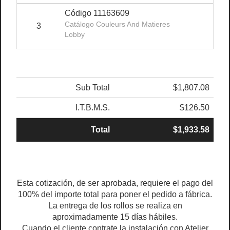
Código 11163609
Catálogo Couleurs And Matieres
3
$1
Lobby
Sub Total
$1,807.08
I.T.B.M.S.
$126.50
Total
$1,933.58
Esta cotización, de ser aprobada, requiere el pago del
100% del importe total para poner el pedido a fábrica.
La entrega de los rollos se realiza en
aproximadamente 15 días hábiles.
Cuando el cliente contrate la instalación con Atelier