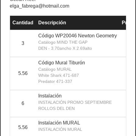
elga_fabrega@hotmail.com
Cantidad
Descripción
Precio
Código WP20046 Newton Geometry
Catálogo MIND THE GAP
3
$2
DEN - 3.70ancho X 2.69alto
Código Mural Tiburón
Catálogo MURAL
5.56
White Shark 471-687
Predator 471-337
Instalación
INSTALACIÓN PROMO SEPTIEMBRE
6
ROLLOS DEL DEN
Instalación MURAL
5.56
INSTALACIÓN MURAL