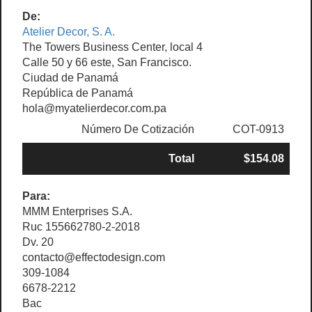
De:
Atelier Decor, S. A.
The Towers Business Center, local 4
Calle 50 y 66 este, San Francisco.
Ciudad de Panamá
República de Panamá
hola@myatelierdecor.com.pa
Número De Cotización
COT-0913
Total
$154.08
Para:
MMM Enterprises S.A.
Ruc 155662780-2-2018
Dv. 20
contacto@effectodesign.com
309-1084
6678-2212
Bac