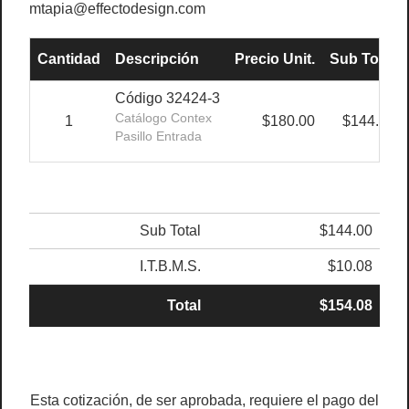
mtapia@effectodesign.com
Cantidad
Descripción
Precio Unit.
Sub Total
Código 32424-3
Catálogo Contex
1
$180.00
$144.00
Pasillo Entrada
Sub Total
$144.00
I.T.B.M.S.
$10.08
Total
$154.08
Esta cotización, de ser aprobada, requiere el pago del